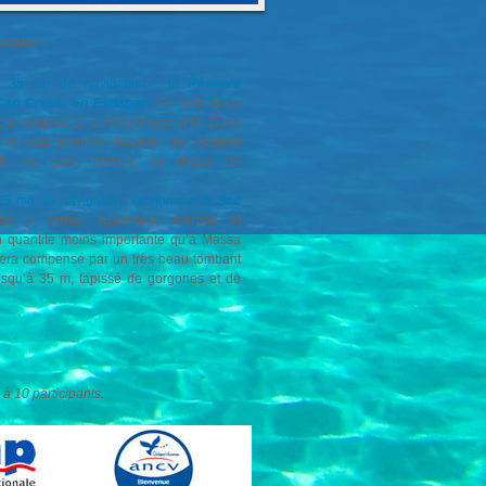
nquer :
à 35 mn de navigation : la
Réserve
 Cap Creus, en Espagne
.
Ce spot nous
cle inoubliable sur l’île Massa d’Or. Dans
0 m vous pourrez observer une quantité
ante de gros mérous, de bancs de
 25 mn de navigation, se nomme
le Sec
us y verrez également mérous et
n quantité moins importante qu’à Massa
sera compensé par un très beau tombant
usqu’à 35 m, tapissé de gorgones et de
à 10 participants.