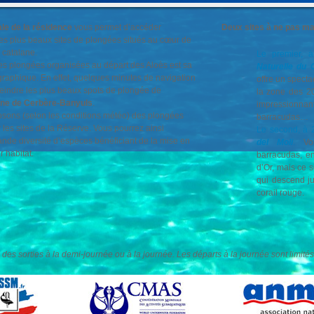
ale de la résidence
vous permet d’accéder
Deux sites à ne pas ma
es plus beaux sites de plongées situés au cœur de
 catalane.
Le premier, 
es plongées organisées au départ des Aloès est sa
Naturelle du
graphique. En effet, quelques minutes de navigation
offre un specta
tteindre les plus beaux spots de plongée de
la zone des 2
ne de Cerbère-Banyuls
.
impressionn
sons (selon les conditions météo) des plongées
barracudas…
 les sites de la Réserve. Vous pourrez ainsi
Le second, à
nde diversité d’espèces bénéficiant de la mise en
del Moli
.
Vo
r habitat.
barracudas, e
d’Or, mais ce 
qui descend j
corail rouge.
es sorties à la demi-journée ou à la journée. Les départs à la journée sont limités 