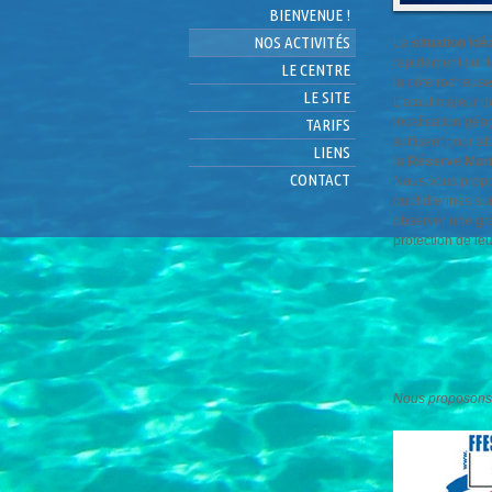
BIENVENUE !
NOS ACTIVITÉS
La
situation idé
rapidement sur l
LE CENTRE
la côte rocheuse
LE SITE
L’atout majeur d
localisation géo
TARIFS
suffisent pour a
LIENS
la
Réserve Mari
CONTACT
Nous vous propo
quotidiennes sur
observer une gra
protection de leu
Nous proposons d